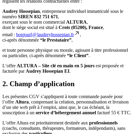
régissent les relations contractuelles entre :
Audrey Hossepian
, entrepreneur individuel immatriculé sous le
numéro
SIREN 832 751 671
,
exerçant sous le nom commercial
ALTURA
,
dont le siège social est situé à
Crots (05200), France
,
email :
b
on
jour[
@
]
audreyhossepian.fr
,
ci-après dénommée
“le Prestataire”
,
et toute personne physique ou morale, agissant à titre professionnel
ou particulier, ci-après dénommée
“le Client”
.
L’offre
ALTURA – Site clé en main en 5 jours
est proposée et
facturée par
Audrey Hossepian EI
.
2. Champ d’application
Les présentes CGV s’appliquent à toute commande passée pour
l’offre
Altura
, comprenant la création, personnalisation et livraison
d’un site web prêt à l’emploi, ainsi que, le cas échéant, la
souscription à un
service d’hébergement annuel
facturé 55 € TTC.
L’offre Altura est prioritairement destinée aux
professionnels
(coachs, consultants, thérapeutes, formateurs, indépendants), sans
exclusion des
particuliers
.